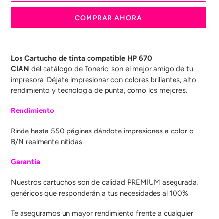
COMPRAR AHORA
Agregando
el
Los Cartucho de tinta compatible HP 670
producto
CIAN
del
catálogo de Toneric, son el mejor amigo de tu
a
impresora. Déjate impresionar con colores brillantes, alto
tu
rendimiento y tecnología de punta, como los mejores.
carrito
de
Rendimiento
compra
Rinde hasta 550 páginas dándote impresiones a color o
B/N realmente nítidas.
Garantía
Nuestros cartuchos son
de calidad PREMIUM asegurada,
genéricos que responderán a tus necesidades al 100%
Te aseguramos un mayor rendimiento frente a cualquier