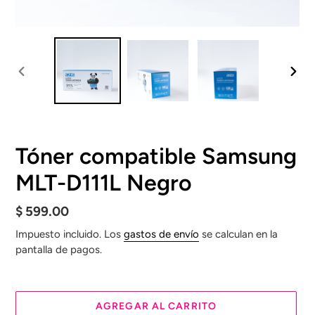
ANTERIOR
SIGU
DIAPOSITIVA
DIAP
Tóner compatible Samsung
MLT-D111L Negro
Precio
$ 599.00
habitual
Impuesto incluido. Los
gastos de envío
se calculan en la
pantalla de pagos.
AGREGAR AL CARRITO