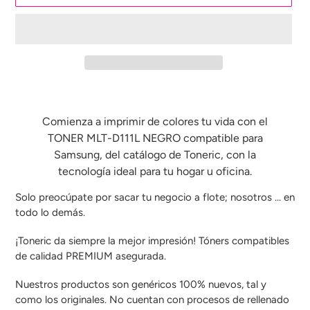
Agregando
el
producto
Comienza a imprimir de colores tu vida con el
a
TONER MLT-D111L NEGRO compatible para
tu
Samsung,
del catálogo
de Toneric, con la
carrito
tecnología ideal para tu hogar u oficina.
de
compra
Solo preocúpate por sacar tu negocio a flote; nosotros … en
todo lo demás.
¡Toneric da siempre la mejor impresión! Tóners compatibles
de calidad PREMIUM asegurada.
Nuestros productos son genéricos 100% nuevos, tal y
como los originales. No cuentan con procesos de rellenado