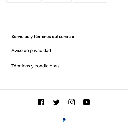
EN
EN
EN
FACEBOOK
TWITTER
PINTEREST
Servicios y términos del servicio
Aviso de privacidad
Términos y condiciones
Facebook
Twitter
Instagram
YouTube
Métodos
de