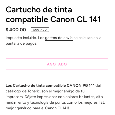
Cartucho de tinta
compatible Canon CL 141
Precio
$ 400.00
AGOTADO
habitual
Impuesto incluido. Los
gastos de envío
se calculan en la
pantalla de pagos.
AGOTADO
Agregando
el
Los Cartucho de tinta compatible CANON PG 141
del
producto
catálogo de Toneric, son el mejor amigo de tu
a
impresora. Déjate impresionar con colores brillantes, alto
tu
rendimiento y tecnología de punta, como los mejores. !EL
carrito
mejor genérico para el Canon CL141!
de