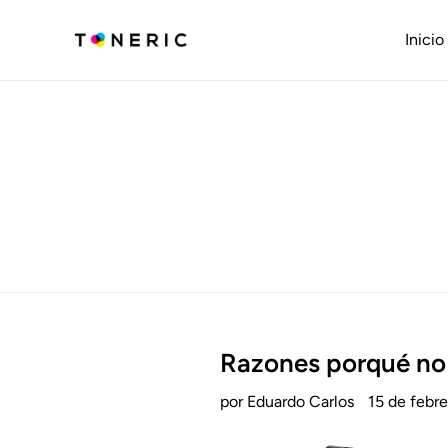
Ir
directamente
Inicio
al
contenido
Razones porqué no 
por Eduardo Carlos
15 de febr