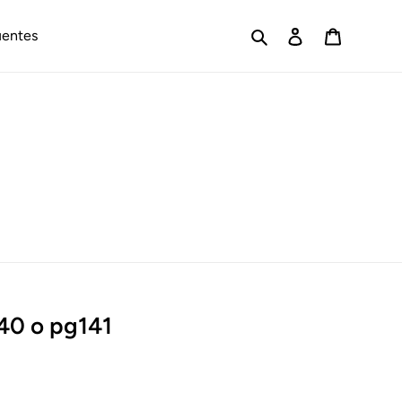
Buscar
Ingresar
Carrito
uentes
140 o pg141