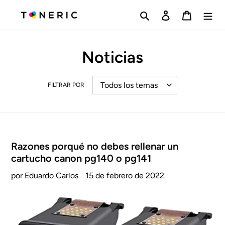
Ir
Buscar
Ingresar
Carrito
directamente
al
contenido
Noticias
FILTRAR POR
Razones porqué no debes rellenar un
cartucho canon pg140 o pg141
por Eduardo Carlos
15 de febrero de 2022